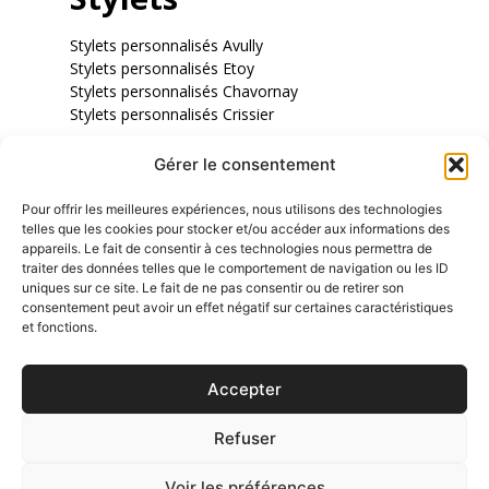
Stylets personnalisés Avully
Stylets personnalisés Etoy
Stylets personnalisés Chavornay
Stylets personnalisés Crissier
Gérer le consentement
Roller
Pour offrir les meilleures expériences, nous utilisons des technologies
telles que les cookies pour stocker et/ou accéder aux informations des
Stylos Roller Champéry
appareils. Le fait de consentir à ces technologies nous permettra de
Stylos Roller Assens
traiter des données telles que le comportement de navigation ou les ID
Stylos Roller Blonay
uniques sur ce site. Le fait de ne pas consentir ou de retirer son
consentement peut avoir un effet négatif sur certaines caractéristiques
Stylos Roller Cully
et fonctions.
Stylos Roller Sierre
Stylos Roller Borex
Accepter
Refuser
DEVV.CH, Création de site Internet en suisse romande
Voir les préférences