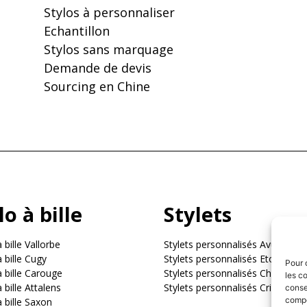
Stylos à personnaliser
Echantillon
Stylos sans marquage
Demande de devis
Sourcing en Chine
lo à bille
Stylets
 bille Vallorbe
Stylets personnalisés Avully
à bille Cugy
Stylets personnalisés Etoy
Pour 
à bille Carouge
Stylets personnalisés Chavornay
les c
 bille Attalens
Stylets personnalisés Crissier
conse
compo
à bille Saxon