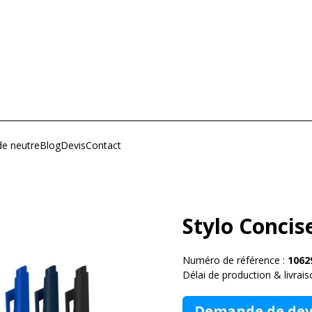
e neutre
Blog
Devis
Contact
Stylo Concis
Numéro de référence :
1062
Délai de production & livrais
Demande de dev