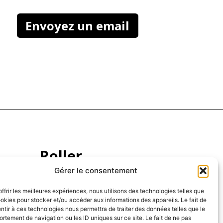
Envoyez un email
Roller
Gérer le consentement
Stylos Roller Champéry
Stylos Roller Assens
offrir les meilleures expériences, nous utilisons des technologies telles que
Stylos Roller Blonay
ookies pour stocker et/ou accéder aux informations des appareils. Le fait de
Stylos Roller Cully
ntir à ces technologies nous permettra de traiter des données telles que le
rtement de navigation ou les ID uniques sur ce site. Le fait de ne pas
Stylos Roller Sierre