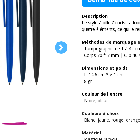
Description
Le stylo à bille Concise ad
quatre éléments, ce qui le ren
Méthodes de marquage et
· Tampographie de 1 à 4 coul
· Corps 70 * 7 mm | Clip 40
Dimensions et poids
· ​L. 14.6 cm * ø 1 cm
· 8 gr
Couleur de l'encre
· Noire, bleue
Couleurs à choix
· Blanc, jaune, rouge, orange
Matériel
· Plastique recyclé