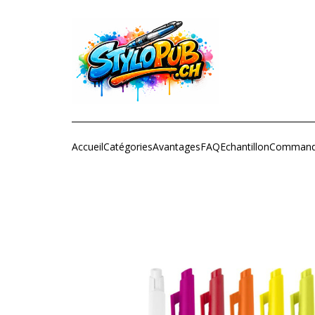
Accueil
Catégories
Avantages
FAQ
Echantillon
Command