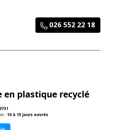
026 552 22 18
e en plastique recyclé
9731
on :
10 à 15 jours ouvrés
is